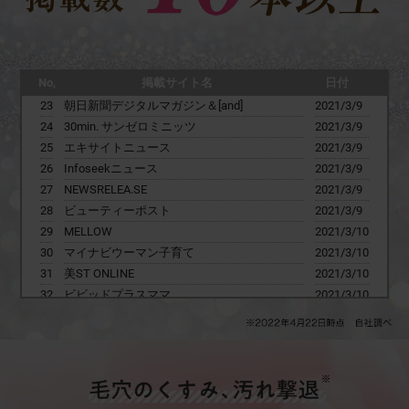
22
@niftyビジネス
2021/3/9
23
朝日新聞デジタルマガジン＆[and]
2021/3/9
24
30min. サンゼロミニッツ
2021/3/9
25
エキサイトニュース
2021/3/9
No,
掲載サイト名
日付
26
Infoseekニュース
2021/3/9
27
NEWSRELEA.SE
2021/3/9
28
ビューティーポスト
2021/3/9
29
MELLOW
2021/3/10
30
マイナビウーマン子育て
2021/3/10
31
美ST ONLINE
2021/3/10
32
ビビッドプラスママ
2021/3/10
33
NEWS23
2021/3/10
34
Woman exite
2021/3/10
35
Ameba news
2021/3/10
36
PORTAL FIELD
2021/3/10
37
じもにゅー東京
2021/3/10
38
fasme
2021/3/10
39
NEWS Collect
2021/3/10
40
@コスメブログ
2021/3/14