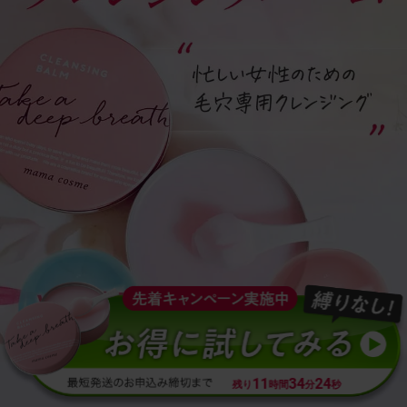
11
11
34
34
21
21
残り
残り
時間
時間
分
分
秒
秒