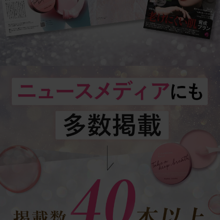
2
花形文化通信
2021/3/9
3
ORICON NEWS
2021/3/9
4
@DIME（アットダイム）
2021/3/9
5
とれまがニュース
2021/3/9
6
All About NEWS
2021/3/9
7
BEST TiMES（ベストタイムズ）
2021/3/9
8
NewsCafe
2021/3/9
9
STORY（ストーリィ）
2021/3/9
10
ウレぴあ総研
2021/3/9
11
ニコニコニュース
2021/3/9
12
eltha（エルザ）
2021/3/9
13
ハピママ*
2021/3/9
14
暮らしニスタ
2021/3/9
15
財経新聞
2021/3/9
16
読売新聞オンライン
2021/3/9
17
ジョルダンニュース！
2021/3/9
18
おたくま経済新聞
2021/3/9
19
BIGLOBEニュース
2021/3/9
20
マピオンニュース
2021/3/9
21
時事ドットコム
2021/3/9