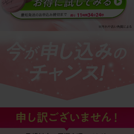
21
34
11
秒
分
時間
残り