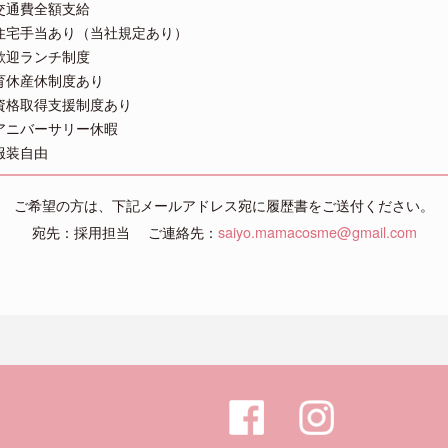
交通費全額支給
住宅手当あり（当社規定あり）
歓迎ランチ制度
育休産休制度あり
資格取得支援制度あり
アニバーサリー休暇
服装自由
ご希望の方は、下記メールアドレス宛に履歴書をご送付ください。
宛先：採用担当
ご連絡先：
saiyo.mamacosme@gmail.com
）